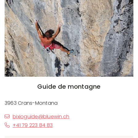
Previous
Next
Guide de montagne
3963 Crans-Montana
bixioguide@bluewin.ch
+41 79 223 84 83