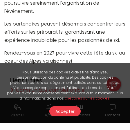
poursuivre sereinement l'organisation de
l'événement.
Les partenaires peuvent désormais concentrer leurs
efforts sur les préparatifs, garantissant une
expérience inoubliable pour les passionnés de ski.
Rendez-vous en 2027 pour vivre cette fête du ski au
coeur des Alpes valaisannes!
Nous utilisons des cookies à des fins d'analyse,
personnalisation du contenu et publicité. Des cookies
Liens utiles
provenant de tiers sont également utilisés dans certains cas.
Vous acceptez explicitement l'utilisation de cookies. Vous
Communiqué complet officiel
pouvez révoquer ce consentement explicite à tout moment. Plus
d'informations dans nos
directives sur les cookies
.
Accepter
23.9° C
4/24
Webcams
Contact