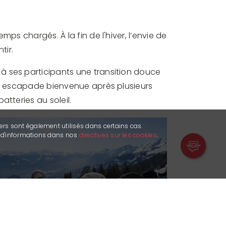
ps chargés. À la fin de l'hiver, l’envie de
tir.
 à ses participants une transition douce
une escapade bienvenue après plusieurs
atteries au soleil.
ers sont également utilisés dans certains cas.
s d'informations dans nos
directives sur les cookies
.