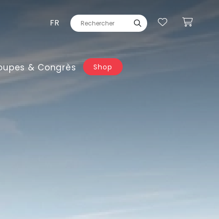
FR
oupes & Congrès
Shop