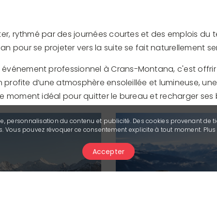
éter, rythmé par des journées courtes et des emplois du tem
n pour se projeter vers la suite se fait naturellement sen
n événement professionnel à Crans-Montana, c'est offrir
tion profite d’une atmosphère ensoleillée et lumineuse, 
le moment idéal pour quitter le bureau et recharger ses b
se, personnalisation du contenu et publicité. Des cookies provenant de ti
ies. Vous pouvez révoquer ce consentement explicite à tout moment. Plu
Accepter