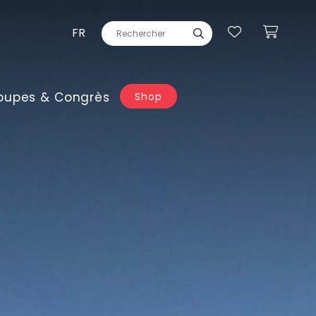
FR
oupes & Congrès
Shop