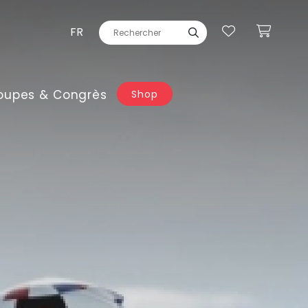
FR
oupes & Congrès
Shop