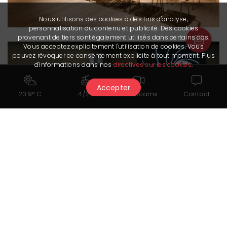
Nous utilisons des cookies à des fins d'analyse,
personnalisation du contenu et publicité. Des cookies
provenant de tiers sont également utilisés dans certains cas.
Vous acceptez explicitement l'utilisation de cookies. Vous
pouvez révoquer ce consentement explicite à tout moment. Plus
d'informations dans nos
directives sur les cookies
.
Accepter
23.9° C
4/24
Webcams
Contact