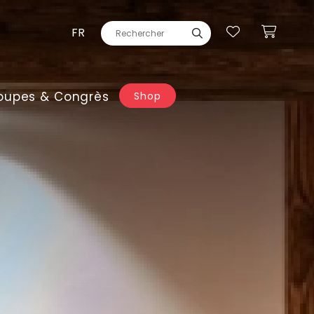
FR
oupes & Congrès
Shop