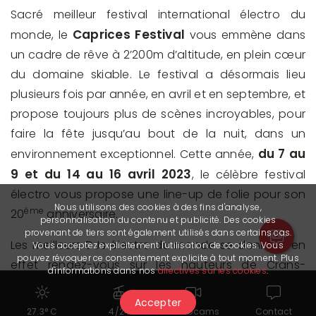
Sacré meilleur festival international électro du
Caprices Festival
monde, le
vous emmène dans
un cadre de rêve à 2’200m d’altitude, en plein cœur
du domaine skiable. Le festival a désormais lieu
plusieurs fois par année, en avril et en septembre, et
propose toujours plus de scènes incroyables, pour
faire la fête jusqu’au bout de la nuit, dans un
du 7 au
environnement exceptionnel. Cette année,
9 et du 14 au 16 avril 2023
, le célèbre festival
électro vous propose une line-up de folie pour son
Nous utilisons des cookies à des fins d'analyse,
ème
20
anniversaire.
personnalisation du contenu et publicité. Des cookies
provenant de tiers sont également utilisés dans certains cas.
Les meilleurs DJs électro du monde se donnent en
Vous acceptez explicitement l'utilisation de cookies. Vous
pouvez révoquer ce consentement explicite à tout moment. Plus
effet rendez-vous sur les hauteurs de Crans-
d'informations dans nos
directives sur les cookies
.
Montana pour un spectacle exceptionnel. Ses
Accepter
scènes spectaculaires sauront à coup sûr vous
27.3° C
4/24
Webcams
Contact