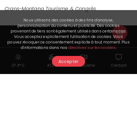
Crans-Montana Tourisme & Congrès
Nous utilisons des cookies à des fins d'analyse,
personnalisation du contenu et publicité. Des cookies
provenant de tiers sont également utilisés dans certains cas.
Vous acceptez explicitement l'utilisation de cookies. Vous
pouvez révoquer ce consentement explicite à tout moment. Plus
d'informations dans nos
directives sur les cookies
.
Restons en contact
Accepter
27.3° C
4/24
Webcams
Contact
Crans-Montana Tourisme & Congrès
Route des Arolles 4
3963 Crans-Montana
information@crans-montana.ch
+41 27 485 04 04
Inscrivez-vous à notre newsletter