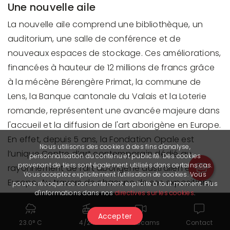
Une nouvelle aile
La nouvelle aile comprend une bibliothèque, un
auditorium, une salle de conférence et de
nouveaux espaces de stockage. Ces améliorations,
financées à hauteur de 12 millions de francs grâce
à la mécène Bérengère Primat, la commune de
Lens, la Banque cantonale du Valais et la Loterie
romande, représentent une avancée majeure dans
l'accueil et la diffusion de l'art aborigène en Europe.
En effet, depuis 5 ans, la Fondation Opale est
Nous utilisons des cookies à des fins d'analyse,
l’unique Centre d’art contemporain dédié au
personnalisation du contenu et publicité. Des cookies
provenant de tiers sont également utilisés dans certains cas.
rayonnement de l’art aborigène australien en
Vous acceptez explicitement l'utilisation de cookies. Vous
Europe. Au travers de chacune de ses expositions
pouvez révoquer ce consentement explicite à tout moment. Plus
d'informations dans nos
directives sur les cookies
.
et grâce à sa nouvelle aile, elle joue un rôle crucial
dans la mise en valeur de l'art aborigène et dans la
Accepter
23.0° C
4/24
Webcams
Contact
promotion du dialogue interculturel. Elle se