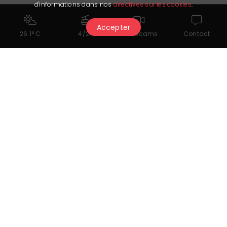
d'informations dans nos
directives sur les cookies
.
Accepter
26.1° C
4/24
Webcams
Contact
Das könnte Ihnen auch
gefallen...