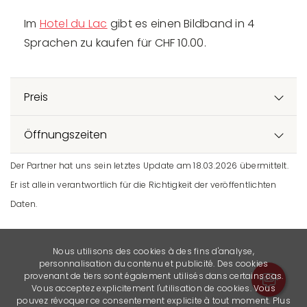
Im
Hotel du Lac
gibt es einen Bildband in 4
Sprachen zu kaufen für CHF 10.00.
Preis
Öffnungszeiten
Der Partner hat uns sein letztes Update am 18.03.2026 übermittelt.
Er ist allein verantwortlich für die Richtigkeit der veröffentlichten
Daten.
Nous utilisons des cookies à des fins d'analyse,
personnalisation du contenu et publicité. Des cookies
provenant de tiers sont également utilisés dans certains cas.
Vous acceptez explicitement l'utilisation de cookies. Vous
pouvez révoquer ce consentement explicite à tout moment. Plus