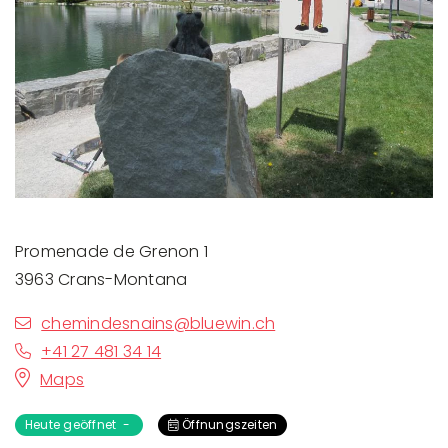
Promenade de Grenon 1
3963 Crans-Montana
chemindesnains@bluewin.ch
+41 27 481 34 14
Maps
Heute geöffnet -
Öffnungszeiten