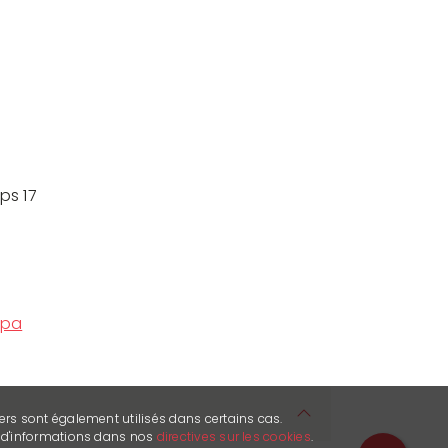
ps 17
spa
ers sont également utilisés dans certains cas.
s d'informations dans nos
directives sur les cookies
.