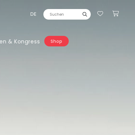
DE
en & Kongress
Shop