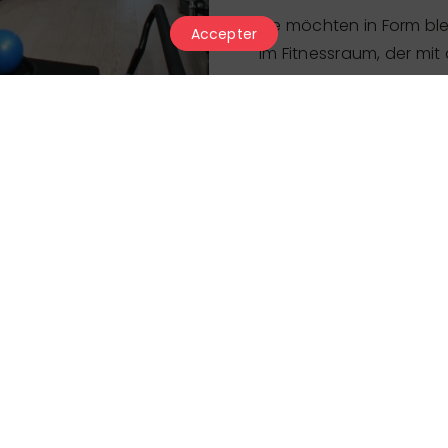
Sie möchten in Form ble
Accepter
im Fitnessraum, der mit
ausgestattet ist: Fahrrä
Laufband aber auch Ger
Preis
Öffnungszeiten
Der Partner hat uns sein letztes U
verantwortlich für die Richtigkeit 