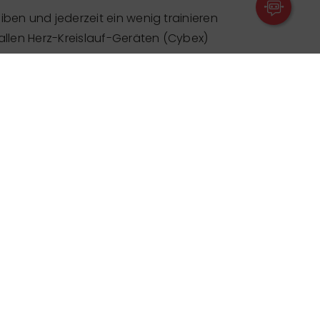
iben und jederzeit ein wenig trainieren
 allen Herz-Kreislauf-Geräten (Cybex)
der, Rudergeräte, Crosstraining,
äte für das Krafttraining.
pdate am 29.03.2026 übermittelt. Er ist allein
der veröffentlichten Daten.