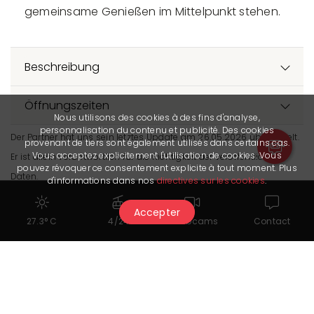
gemeinsame Genießen im Mittelpunkt stehen.
Beschreibung
Öffnungszeiten
Nous utilisons des cookies à des fins d'analyse,
personnalisation du contenu et publicité. Des cookies
Der Partner hat uns sein letztes Update am 26.05.2026 übermittelt.
provenant de tiers sont également utilisés dans certains cas.
Vous acceptez explicitement l'utilisation de cookies. Vous
Er ist allein verantwortlich für die Richtigkeit der veröffentlichten
pouvez révoquer ce consentement explicite à tout moment. Plus
Daten.
d'informations dans nos
directives sur les cookies
.
Accepter
27.3° C
4/24
Webcams
Contact
Das könnte Ihnen auch
gefallen...