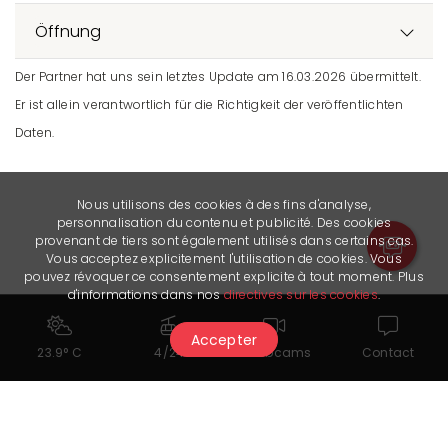
Öffnung
Der Partner hat uns sein letztes Update am 16.03.2026 übermittelt.
Er ist allein verantwortlich für die Richtigkeit der veröffentlichten
Daten.
Nous utilisons des cookies à des fins d'analyse,
personnalisation du contenu et publicité. Des cookies
provenant de tiers sont également utilisés dans certains cas.
Vous acceptez explicitement l'utilisation de cookies. Vous
pouvez révoquer ce consentement explicite à tout moment. Plus
d'informations dans nos
directives sur les cookies
.
Accepter
23.9° C
4/24
Webcams
Contact