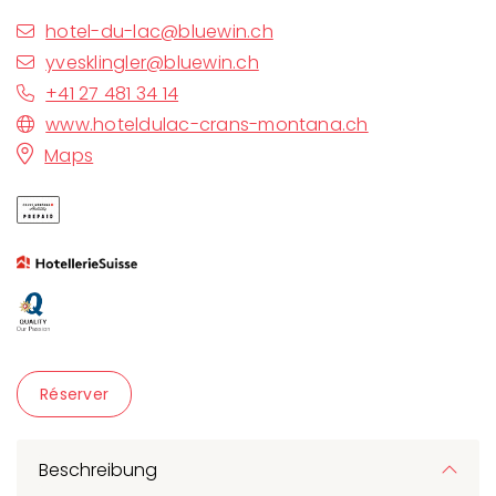
hotel-du-lac@bluewin.ch
yvesklingler@bluewin.ch
+41 27 481 34 14
www.hoteldulac-crans-montana.ch
Maps
Réserver
Beschreibung