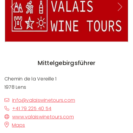
Previous
Next
Mittelgebirgsführer
Chemin de la Vereille 1
1978 Lens
info@valaiswinetours.com
+41 79 225 40 54
www.valaiswinetours.com
Maps