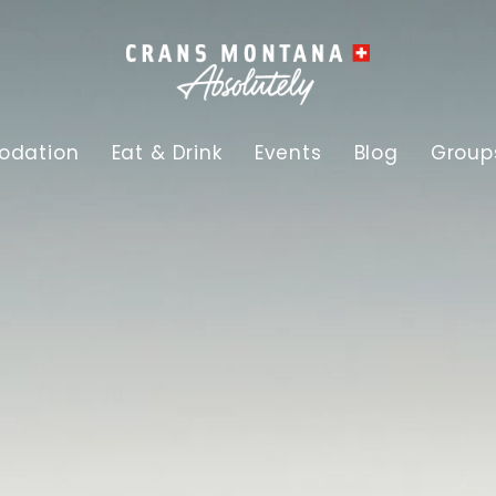
dation
Eat & Drink
Events
Blog
Group