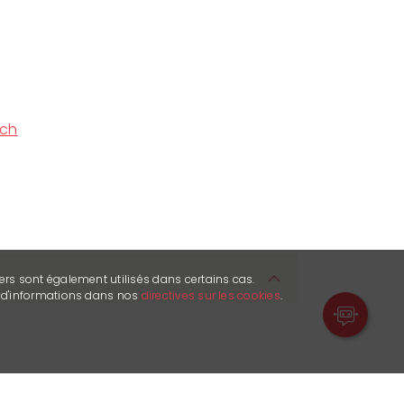
.ch
ers sont également utilisés dans certains cas.
s d'informations dans nos
directives sur les cookies
.
e