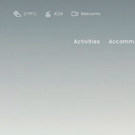
27.5° C
4/24
Webcams
Activities
Accommo