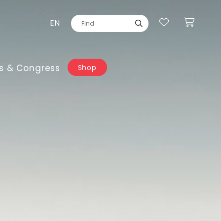
EN
s & Congress
Shop