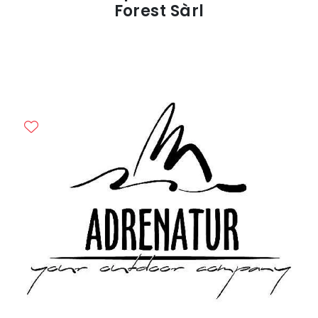
Forest Sàrl
Previous
Next