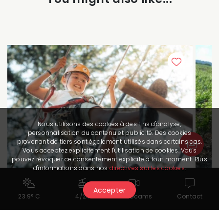
Nous utilisons des cookies à des fins d'analyse,
personnalisation du contenu et publicité. Des cookies
provenant de tiers sont également utilisés dans certains cas.
Vous acceptez explicitement l'utilisation de cookies. Vous
pouvez révoquer ce consentement explicite à tout moment. Plus
d'informations dans nos
directives sur les cookies
.
Accepter
23.9° C
4/24
Webcams
Contact
Activities
Acti
Accrobranch
at Fun Forest
Mo