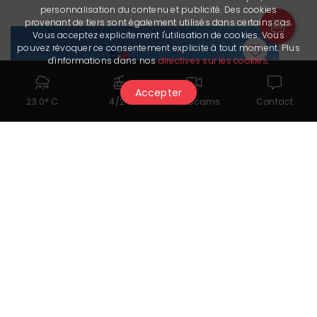
personnalisation du contenu et publicité. Des cookies
provenant de tiers sont également utilisés dans certains cas.
Vous acceptez explicitement l'utilisation de cookies. Vous
pouvez révoquer ce consentement explicite à tout moment. Plus
d'informations dans nos
directives sur les cookies
.
Accepter
23.0° C
4/24
Webcams
Contact
Restaurant
Buvette de Pépinet
More information