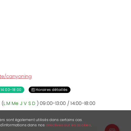
ite/canyoning
 14:00-18:00
Horaires détaillés
 (
L
M
Me
J
V
S
D
) 09:00-13:00 / 14:00-18:00
ers sont également utilisés dans certains cas.
s d'informations dans nos
directives sur les cookies
.