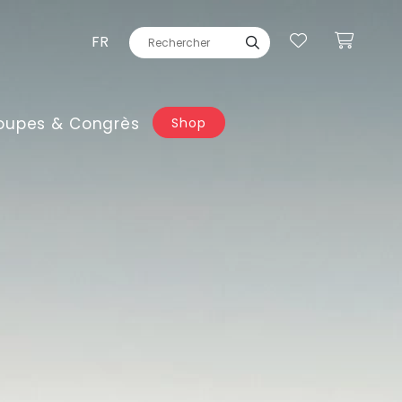
FR
oupes & Congrès
Shop