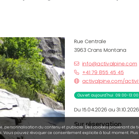
Rue Centrale
3963 Crans Montana
info@activalpine.com
+41 79 855 45 45
activalpine.com/activ
Ouvert aujourd'hui 09:00-13:00
Du 15.04.2026 au 31.10.2026
Sur réservation
se, personnalisation du contenu et publicité. Des cookies provenant de ti
ies. Vous pouvez révoquer ce consentement explicite à tout moment. Plu