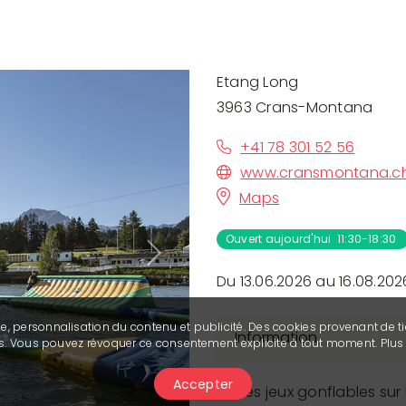
Etang Long
3963 Crans-Montana
+41 78 301 52 56
www.cransmontana.c
Maps
Ouvert aujourd'hui 11:30-18:30
Next
Du 13.06.2026 au 16.08.202
se, personnalisation du contenu et publicité. Des cookies provenant de ti
Information
ies. Vous pouvez révoquer ce consentement explicite à tout moment. Plu
Accepter
Des jeux gonflables sur l