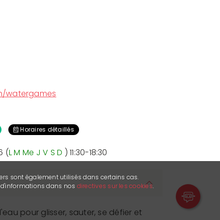
h/watergames
Horaires détaillés
6 (
L
M
Me
J
V
S
D
) 11:30-18:30
ers sont également utilisés dans certains cas.
s d'informations dans nos
directives sur les cookies
.
'eau pour glisser, sauter, se défier et