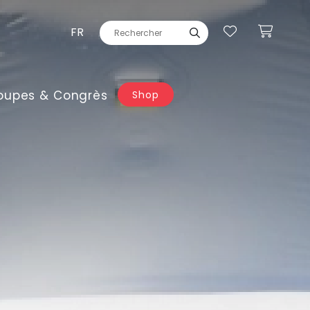
FR
oupes & Congrès
Shop