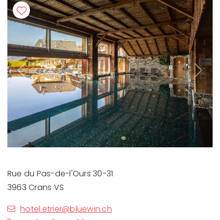
Previous
Next
Rue du Pas-de-l'Ours 30-31
3963 Crans VS
hotel.etrier@bluewin.ch