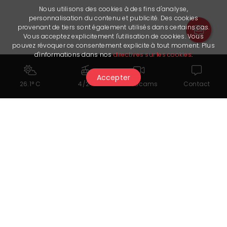
Nous utilisons des cookies à des fins d'analyse,
personnalisation du contenu et publicité. Des cookies
provenant de tiers sont également utilisés dans certains cas.
Vous acceptez explicitement l'utilisation de cookies. Vous
pouvez révoquer ce consentement explicite à tout moment. Plus
d'informations dans nos
directives sur les cookies
.
Accepter
26.1° C
4/24
Webcams
Contact
Cela pourrait également vous