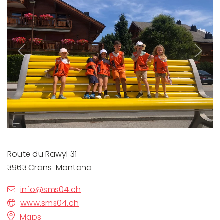
Previous
Next
Route du Rawyl 31
3963 Crans-Montana
info@sms04.ch
www.sms04.ch
Maps