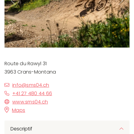
Previous
Next
Route du Rawyl 31
3963 Crans-Montana
info@sms04.ch
+41 27 480 44 66
www.sms04.ch
Maps
Descriptif