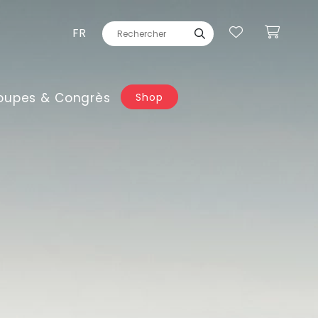
FR
oupes & Congrès
Shop