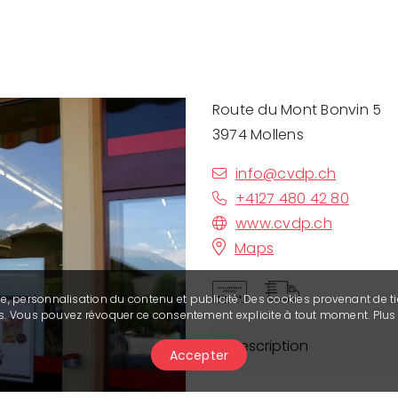
Route du Mont Bonvin 5
3974 Mollens
info@cvdp.ch
+4127 480 42 80
www.cvdp.ch
Maps
se, personnalisation du contenu et publicité. Des cookies provenant de ti
ies. Vous pouvez révoquer ce consentement explicite à tout moment. Plu
Description
Accepter