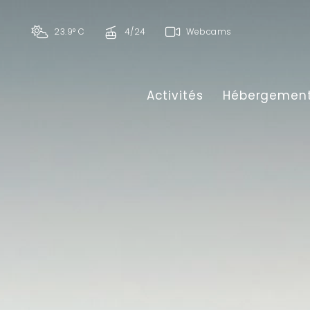
23.9° C
4/24
Webcams
Activités
Hébergemen