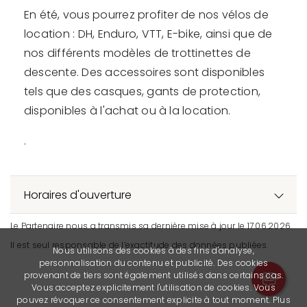
En été, vous pourrez profiter de nos vélos de
location : DH, Enduro, VTT, E-bike, ainsi que de
nos différents modèles de trottinettes de
descente. Des accessoires sont disponibles
tels que des casques, gants de protection,
disponibles à l'achat ou à la location.
.
Horaires d'ouverture
Le Partenaire nous a transmis sa dernière mise à jour le 17.06.2026.
Il est seul responsable de l’exactitude des données publiées.
Nous utilisons des cookies à des fins d'analyse,
personnalisation du contenu et publicité. Des cookies
provenant de tiers sont également utilisés dans certains cas.
Vous acceptez explicitement l'utilisation de cookies. Vous
pouvez révoquer ce consentement explicite à tout moment. Plus