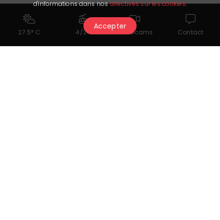
d'informations dans nos
directives sur les cookies
.
Accepter
27.5° C
4/24
Webcams
Contact
Cela pourrait également vous
intéresser...