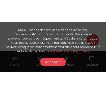
Nous utilisons des cookies à des fins d'analyse,
personnalisation du contenu et publicité. Des cookies
provenant de tiers sont également utilisés dans certains cas.
Vous acceptez explicitement l'utilisation de cookies. Vous
pouvez révoquer ce consentement explicite à tout moment. Plus
d'informations dans nos
directives sur les cookies
.
Accepter
27.3° C
4/24
Webcams
Contact
Cela pourrait également vous
intéresser...