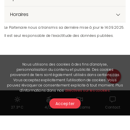
Horaires
Le Partenaire nous a transmis sa dernière mise à jour le 14.09.2025.
Il est seul responsable de l’exactitude des données publiées.
Nous utilisons des cookies à des fins d'analyse,
personnalisation du contenu et publicité. Des cookies
provenant de tiers sont également utilisés dans certains cas.
Vous acceptez explicitement l'utilisation de cookies. Vous
pouvez révoquer ce consentement explicite à tout moment. Plus
d'informations dans nos
directives sur les cookies
.
Accepter
27.3° C
4/24
Webcams
Contact