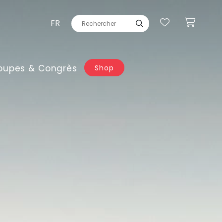
FR
oupes & Congrès
Shop