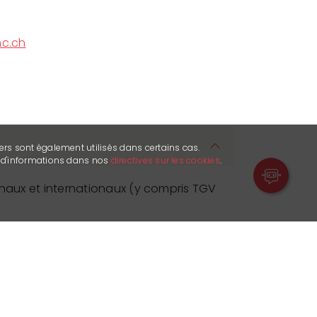
c.ch
ers sont également utilisés dans certains cas.
s d'informations dans nos
directives sur les cookies
.
onaux et internationaux (y compris TGV
arif, Swiss Travel Pass et AG Night
ois gratuit), CHF 1'809.00
HF 201.00
 pers. 30%)