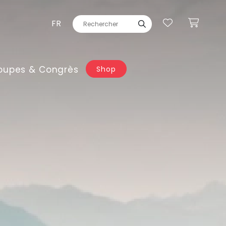
FR
oupes & Congrès
Shop