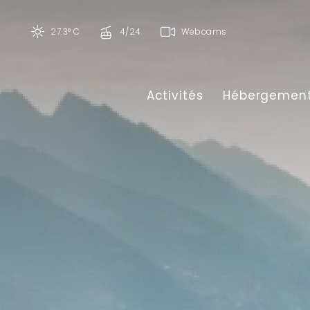
27.3° C
4/24
Webcams
Activités
Hébergemen