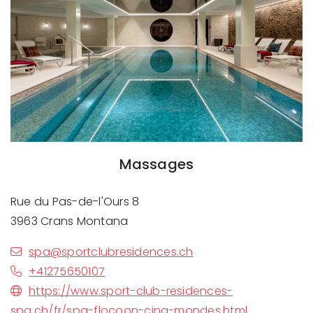
Massages
Rue du Pas-de-l'Ours 8
3963 Crans Montana
spa@sportclubresidences.ch
+41275650107
https://www.sport-club-residences-
spa.ch/fr/spa-flocoon-cinq-mondes.html