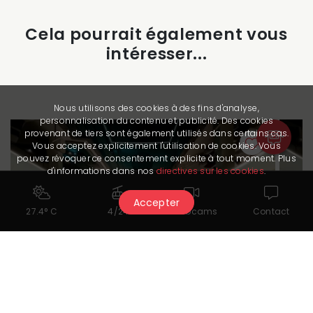
Cela pourrait également vous
intéresser...
Nous utilisons des cookies à des fins d'analyse,
personnalisation du contenu et publicité. Des cookies
provenant de tiers sont également utilisés dans certains cas.
Vous acceptez explicitement l'utilisation de cookies. Vous
pouvez révoquer ce consentement explicite à tout moment. Plus
d'informations dans nos
directives sur les cookies
.
Accepter
27.4° C
4/24
Webcams
Contact