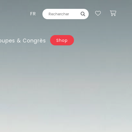
FR
oupes & Congrès
Shop