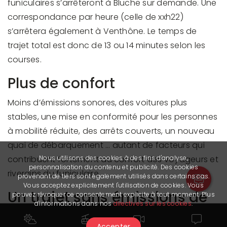
funiculaires s’arrêteront à Bluche sur demande. Une
correspondance par heure (celle de xxh22)
s’arrêtera également à Venthône. Le temps de
trajet total est donc de 13 ou 14 minutes selon les
courses.
Plus de confort
Moins d’émissions sonores, des voitures plus
stables, une mise en conformité pour les personnes
à mobilité réduite, des arrêts couverts, un nouveau
quai de débarquement … autant de facteurs qui
contribuent fortement au confort des voyageurs et
Nous utilisons des cookies à des fins d'analyse,
personnalisation du contenu et publicité. Des cookies
riverains du funiculaire.
provenant de tiers sont également utilisés dans certains cas.
Vous acceptez explicitement l'utilisation de cookies. Vous
Un trajet sans émissions de
pouvez révoquer ce consentement explicite à tout moment. Plus
d'informations dans nos
directives sur les cookies
.
carbone
Accepter