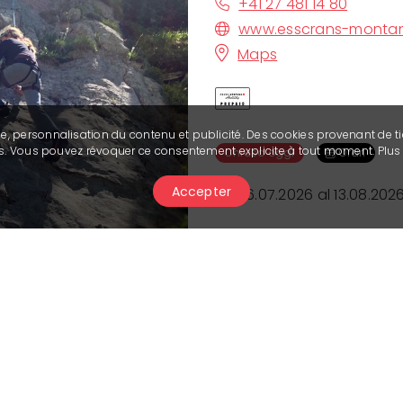
+41 27 481 14 80
www.esscrans-monta
Maps
se, personnalisation du contenu et publicité. Des cookies provenant de ti
ies. Vous pouvez révoquer ce consentement explicite à tout moment. Plu
Chiuso oggi
Orari
Accepter
Dal 16.07.2026 al 13.08.2026
Prenotazione obblig
Prenotare
Informazioni