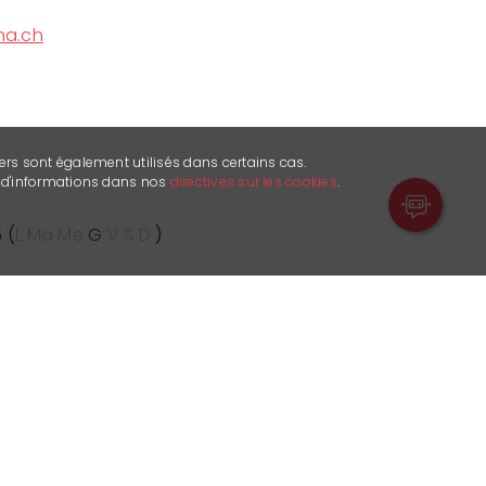
na.ch
ers sont également utilisés dans certains cas.
s d'informations dans nos
directives sur les cookies
.
 (
L
Ma
Me
G
V
S
D
)
atoria