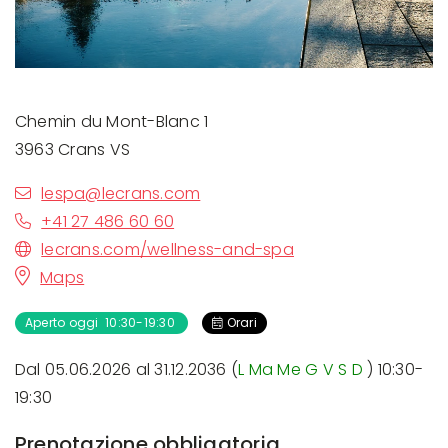
Chemin du Mont-Blanc 1
3963 Crans VS
lespa@lecrans.com
+41 27 486 60 60
lecrans.com/wellness-and-spa
Maps
Aperto oggi 10:30-19:30
Orari
Dal 05.06.2026 al 31.12.2036 (
L
Ma
Me
G
V
S
D
) 10:30-
19:30
Prenotazione obbligatoria