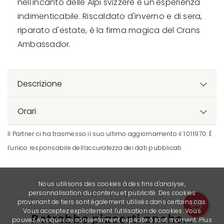
nell'incanto delle Alpi svizzere è un'esperienza
indimenticabile. Riscaldato d'inverno e di sera,
riparato d'estate, è la firma magica del Crans
Ambassador.
Descrizione
Orari
Il Partner ci ha trasmesso il suo ultimo aggiornamento il 1.01.1970. È
l’unico responsabile dell’accuratezza dei dati pubblicati.
Nous utilisons des cookies à des fins d'analyse,
personnalisation du contenu et publicité. Des cookies
provenant de tiers sont également utilisés dans certains cas.
Vous acceptez explicitement l'utilisation de cookies. Vous
Potrebbe piacerti anche...
pouvez révoquer ce consentement explicite à tout moment. Plus