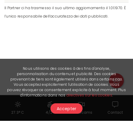
Il Partner ci ha trasmesso il suo ultimo aggiornamento il 1.01.1970. È
l’unico responsabile dell’accuratezza dei dati pubblicati.
Nous utilisons des cookies à des fins d'analyse,
personnalisation du contenu et publicité. Des cookies
provenant de tiers sont également utilisés dans certains cas.
Vous acceptez explicitement l'utilisation de cookies. Vous
pouvez révoquer ce consentement explicite à tout moment. Plus
d'informations dans nos
directives sur les cookies
.
Accepter
27.3° C
4/24
Webcams
Contact