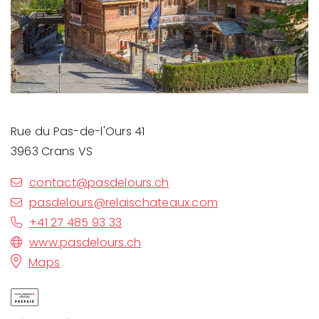
Rue du Pas-de-l'Ours 41
3963 Crans VS
contact@pasdelours.ch
pasdelours@relaischateaux.com
+41 27 485 93 33
www.pasdelours.ch
Maps