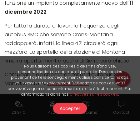
11
funzione un impianto completamente nuovo dall'
dicembre 2022
.
Per tutta la durata di lavori, la frequenza degli
autobus SMC che servono Crans-Montana
raddoppierà. Infatti, la linea 421 circolerà ogni
mezz'ora. Lo sportello della stazione di Montana
rimarrà aperto, mentre quello di Sierre sarà chiuso.
Nous utilisons des cookies à des fins d'analyse,
personnalisation du contenu et publicité. Des cookies
Compagnie de chemin de fer et d'autobus Sierre-
provenant de tiers sont également utilisés dans certains cas.
Montana-Crans:
www.cie-smc.ch
Vous acceptez explicitement l'utilisation de cookies. Vous
pouvez révoquer ce consentement explicite à tout moment. Plus
d'informations dans nos
directives sur les cookies
.
Accepter
23.9° C
4/24
Webcams
Contact
Rimaniamo in contatto