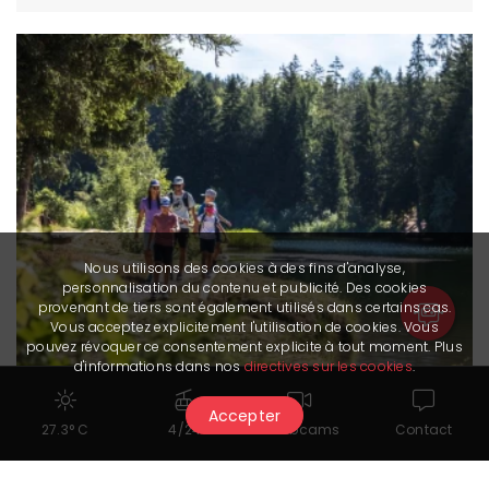
Nous utilisons des cookies à des fins d'analyse,
personnalisation du contenu et publicité. Des cookies
provenant de tiers sont également utilisés dans certains cas.
Vous acceptez explicitement l'utilisation de cookies. Vous
pouvez révoquer ce consentement explicite à tout moment. Plus
d'informations dans nos
directives sur les cookies
.
Bisse des Miriouges
Accepter
27.3° C
4/24
Webcams
Contact
Ouvert
Facile