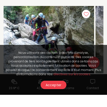
Nous utilisons des cookies à des fins d'analyse,
personnalisation du contenu et publicité. Des cookies
provenant de tiers sont également utilisés dans certains cas.
Vous acceptez explicitement l'utilisation de cookies. Vous
pouvez révoquer ce consentement explicite à tout moment. Plus
d'informations dans nos
directives sur les cookies
.
Canyoning
avec Adrenatur
Ca
Accepter
23.9° C
4/24
Webcams
Contact
Découvrez le canyoning en toute sécurité
Des
encadrés par des guides professionnels.
en r