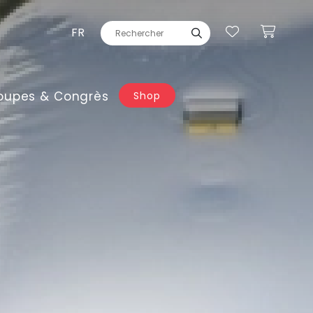
FR
oupes & Congrès
Shop