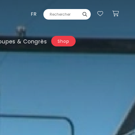
FR
oupes & Congrès
Shop