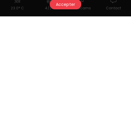
Accepter
23.0° C
4/24
Webcams
Contact
Restons en contact
Crans-Montana Tourisme & Congrès
Route des Arolles 4
3963 Crans-Montana
information@crans-montana.ch
+41 27 485 04 04
Inscrivez-vous à notre newsletter
Lire notre dernière newsletter
Retrouvez-nous sur