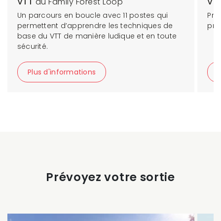
VTT
au Family Forest Loop
Vé
Un parcours en boucle avec 11 postes qui
Prê
permettent d’apprendre les techniques de
pre
base du VTT de manière ludique et en toute
sécurité.
Plus d'informations
Prévoyez votre sortie