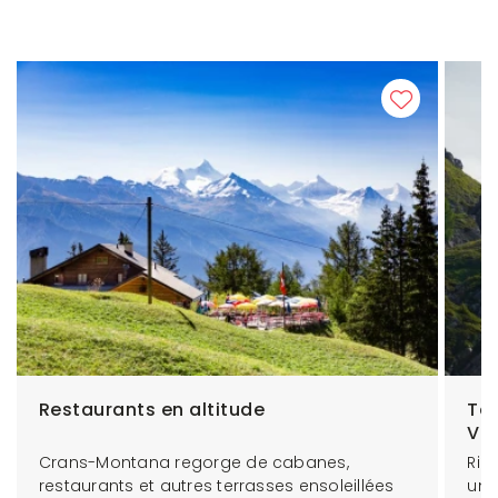
Restaurants en altitude
Ta
VTT
Crans-Montana regorge de cabanes,
Rid
restaurants et autres terrasses ensoleillées
un 