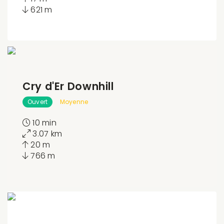
621 m
Cry d'Er Downhill
Ouvert
Moyenne
10 min
3.07 km
20 m
766 m