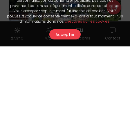
personnalisation du contenu et publicité. Des cookies
provenant de tiers sont également utilisés dans certains cas.
Vous acceptez explicitement l'utilisation de cookies. Vous
pouvez révoquer ce consentement explicite à tout moment. Plus
d'informations dans nos
directives sur les cookies
.
Accepter
27.3° C
4/24
Webcams
Contact
Crans Ambassador
★★★★★
info@cransambassador.ch
+41 27 485 48 48
www.cransambassador.ch