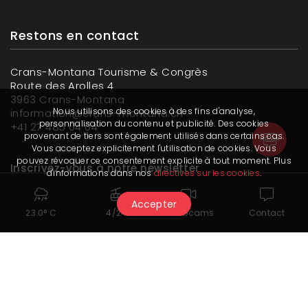
Restons en contact
Crans-Montana Tourisme & Congrès
Route des Arolles 4
3963 Crans-Montana
Nous utilisons des cookies à des fins d'analyse,
information@crans-montana.ch
personnalisation du contenu et publicité. Des cookies
+41 27 485 04 04
provenant de tiers sont également utilisés dans certains cas.
Vous acceptez explicitement l'utilisation de cookies. Vous
pouvez révoquer ce consentement explicite à tout moment. Plus
Inscrivez-vous à notre newsletter
d'informations dans nos
directives sur les cookies
.
Accepter
23.0° C
4/24
Webcams
Contact
Lire notre dernière newsletter
Retrouvez-nous sur