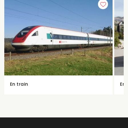
En train
En 