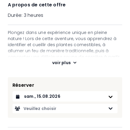
A propos de cette offre
Durée:
3 heures
Plongez dans une expérience unique en pleine
nature ! Lors de cette aventure, vous apprendrez à
identifier et cueillir des plantes comestibles, à
allumer un feu de manière traditionnelle, puis à
concocter une délicieuse soupe de sorcière à partir
voir plus
des trésors de la forêt. Après cette immersion,
laissez-vous tenter par une douce grillade : un pain
au chocolat rôti sur les flammes.
Pour clore cette journée magique, vous découvrirez
Réserver
le fascinant loup d’Aminona au cœur de l'Ecomusée,
une véritable immersion dans la faune locale. Une
Datum auswählen
expérience inoubliable qui mêle nature,
gourmandise et émerveillement !
Veuillez choisir
Dates
18.07.2026 | 10:00 - 13:00
15.08.2026 | 10:00 - 13:00