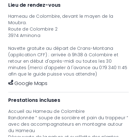
Prix
Lieu de rendez-vous
Dès 13 ans CHF 49.00
6-12 ans CHF 29.00
Hameau de Colombire
, devant le mayen de la
Moubra.
Route de Colombire 2
3974 Aminona
Navette gratuite au départ de Crans-Montana
(application CFF) : arrivée à 9h38 à Colombire et
retour en début d'après-midi ou toutes les 30
minutes (merci d'appeler à l'avance au 079 340 11 45
afin que le guide puisse vous attendre)
Google Maps
Prestations incluses
Accueil au Hameau de Colombire
Randonnée ” soupe de sorcière et pain du trappeur “
avec des accompagnateurs en montagne autour
du Hameau