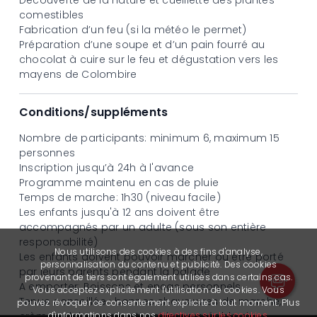
Découverte de la nature et cueillette des plantes
comestibles
Fabrication d’un feu (si la météo le permet)
Préparation d’une soupe et d’un pain fourré au
chocolat à cuire sur le feu et dégustation vers les
mayens de Colombire
Conditions/suppléments
Nombre de participants: minimum 6, maximum 15
personnes
Inscription jusqu’à 24h à l'avance
Programme maintenu en cas de pluie
Temps de marche: 1h30 (niveau facile)
Les enfants jusqu'à 12 ans doivent être
accompagnés par un adulte (sous son entière
responsabilité)
Nous utilisons des cookies à des fins d'analyse,
Les enfants doivent pouvoir marcher ou être porté
personnalisation du contenu et publicité. Des cookies
par leurs parents pendant la balade
provenant de tiers sont également utilisés dans certains cas.
A emporter: Boissons et encas personnels
Vous acceptez explicitement l'utilisation de cookies. Vous
Tenue conseillée : bonnes chaussures de marche,
pouvez révoquer ce consentement explicite à tout moment. Plus
d'informations dans nos
directives sur les cookies
.
crème solaire, casquette et imperméable si