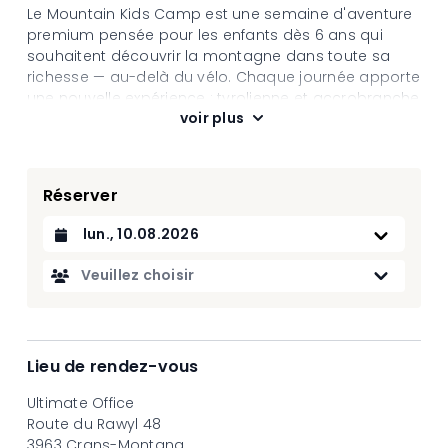
Le Mountain Kids Camp est une semaine d'aventure
premium pensée pour les enfants dès 6 ans qui
souhaitent découvrir la montagne dans toute sa
richesse — au-delà du vélo. Chaque journée apporte
une nouvelle expérience : tyrolienne et accrobranche
voir plus
en forêt, visite d'un alpage traditionnel, randonnée le
long d'un bisse historique, initiation à l'équitation,
jeux aquatiques sur les bouées géantes de l'Etang
Long, et bien plus encore. Encadrés en permanence
Réserver
par un moniteur qualifié Ultimate, les enfants
sillonnent la station à pied et en navette,
Datum auswählen
s'immergeant dans le patrimoine naturel et culturel
de Crans-Montana. Entre sensations fortes et
Veuillez choisir
instants de sérénité, chaque enfant trouve sa place
dans la montagne
Lieu de rendez-vous
Ultimate Office
Route du Rawyl 48
3963 Crans-Montana