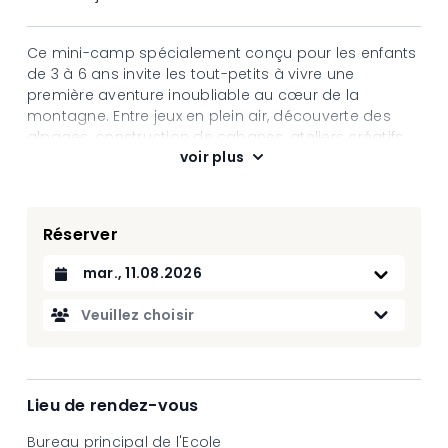
Ce mini-camp spécialement conçu pour les enfants
de 3 à 6 ans invite les tout-petits à vivre une
première aventure inoubliable au cœur de la
montagne. Entre jeux en plein air, découverte des
alpages, construction de cabanes, ateliers créatifs
voir plus
de bricolage et de dessin, chaque journée devient
une expérience ludique, enrichissante et pleine de
magie. Un cadre naturel idéal pour éveiller la
curiosité, stimuler l’imagination et créer de
Réserver
merveilleux souvenirs tout en s’amusant.
Date
Datum auswählen
Du 29 juin au 21 août, du lundi au vendredi de 09:45 à
12:45
Veuillez choisir
Prix
1 matinée CHF 50.-
5 matinées consécutives CHF 200.-*
*Sélectionner le 1er jour souhaité ce qui validera les 5
Lieu de rendez-vous
jours consécutifs
Bureau principal de l'Ecole